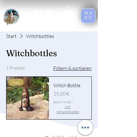
ME
NU
Start
Witchbottles
Witchbottles
1 Produkt
Filtern & sortieren
Neu
Witch Bottle
Preis
25,00 €
exkl. MwSt.
|
zzgl.
Versandkosten