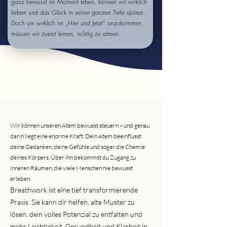
ganz bewusst im Moment leben, können wir wirklich
lieben und das Glück in seiner ganzen Tiefe spüren.
Doch um wirklich im „Hier und Jetzt“ anzukommen,
müssen wir zuerst lernen, richtig zu atmen.
Wir können unseren Atem bewusst steuern – und genau
darin liegt eine enorme Kraft. Dein Atem beeinflusst
deine Gedanken, deine Gefühle und sogar die Chemie
deines Körpers. Über ihn bekommst du Zugang zu
inneren Räumen, die viele Menschen nie bewusst
erleben.
Breathwork ist eine tief transformierende
Praxis. Sie kann dir helfen, alte Muster zu
lösen, dein volles Potenzial zu entfalten und
mehr Leichtigkeit, Gesundheit und Klarheit in