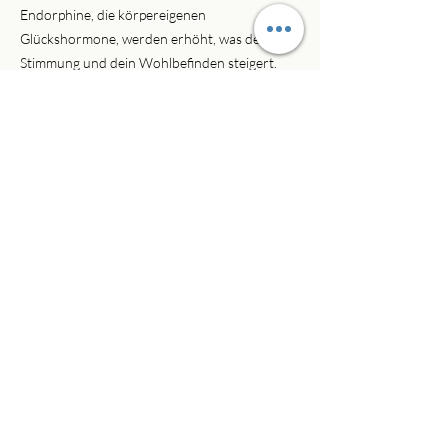
Endorphine, die körpereigenen
Glückshormone, werden erhöht, was deine
Stimmung und dein Wohlbefinden steigert.
Stärkere Atmung & besseres Immunsystem:
Mehr Sauerstoff und Energie fließen durch
deinen Körper, was die Abwehrkräfte
unterstützt.
Schmerzlinderung: Endorphine können
Schmerzen reduzieren und das Wohlbefinden
fördern.
Besserer Schlaf & mehr Energie: Circular
Breathwork hilft, deinen Schlaf-Wach-
Rhythmus zu regulieren und die Schlafqualität
zu verbessern.
Doch das ist nur die Spitze des Eisbergs. Viele
meiner Schüler berichten von spirituellen und
mentalen Vorteilen, die über die körperliche
Wirkung hinausgehen:
Emotionale Balance & Heilung von alten