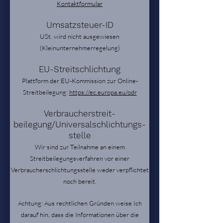
Kontaktformular
Umsatzsteuer-ID
USt. wird nicht ausgewiesen
(Kleinunternehmerregelung)
EU-Streitschlichtung
Plattform der EU-Kommission zur Online-
Streitbeilegung:
https://ec.europa.eu/odr
Verbraucher­streit­
beilegung/Universal­schlichtungs­
stelle
Wir sind zur Teilnahme an einem
Streitbeilegungsverfahren vor einer
Verbraucherschlichtungsstelle weder verpflichtet
noch bereit.
Achtung: Aus rechtlichen Gründen weise Ich
darauf hin, dass die Informationen über die