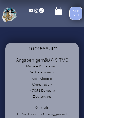
ME
NU
Impressum
Angaben gemäß § 5 TMG
Michele K. Hausmann
Vertreten durch:
c/o Hoh
mann
Grünstraße 9
47051 Duisburg
Deutschland
Kontakt
E-Mail:
thewitchofroses@gmx.net