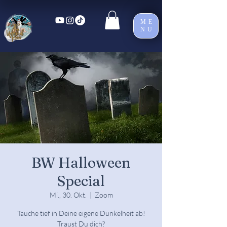
ME
NU
BW Halloween
Special
Mi., 30. Okt.
  |  
Zoom
Tauche tief in Deine eigene Dunkelheit ab!
Traust Du dich?