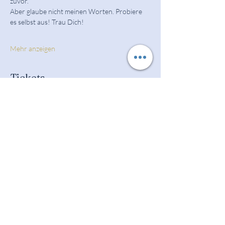
zuvor. 
Aber glaube nicht meinen Worten. Probiere 
es selbst aus! Trau Dich!
Mehr anzeigen
Tickets
Verkauf beendet
Tickettyp
Breathwork
Preis
20,00 €
Diese Veranstaltung teilen