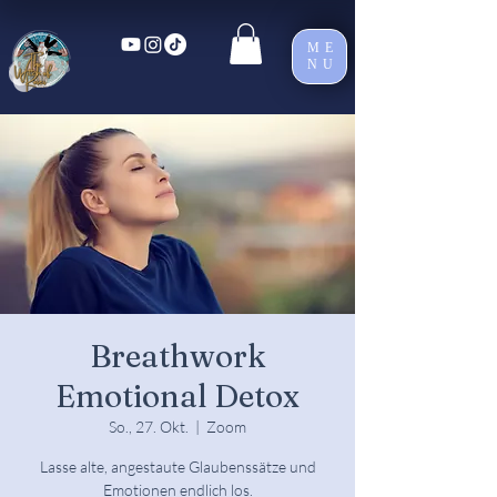
ME
NU
Breathwork
Emotional Detox
So., 27. Okt.
  |  
Zoom
Lasse alte, angestaute Glaubenssätze und
Emotionen endlich los.