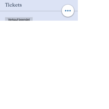
Tickets
Verkauf beendet
Tickettyp
Breathwork- Emotional Detox
Mehr Infos
Preis
20,00 €
Diese Veranstaltung teilen