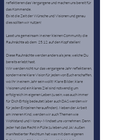
reflektieren das Vergangene und machen uns bereit für
das Kommende.
Es ist die Zeit der Wünsche und Visionen und genau
dies sollten wir nutzen!
Lasst uns gemeinsam in einer kleinen Community die
Rauhnächte ab dem 25.12. auf den Kopf stellen!
.​
Diese Rauhnächte werden anders als jene, welche Du
bereits erlebt hast.
Wir werden nicht nur das vergangene Jahr reflektieren,
sondern eine klare Vision für jeden von Euch erschaffen,
wo Ihr in einem Jahr sein wollt! Klare Bilder, klare
Visionen und ein klares Ziel sind notwendig um
erfolgreich im eigenen Leben zu sein, was auch immer
für Dich Erfolg bedeutet (aber auch DAS werden wir
für jeden Einzelnen herausfinden). Neben der Arbeit
am inneren Kind, werden wir auch Themen wie
Wohlstand und Money- Mindset uns vornehmen. Denn
jeder hat das Recht in Fülle zu leben und JA! Außen
manifestierter Reichtum hat was mit dem eigenen