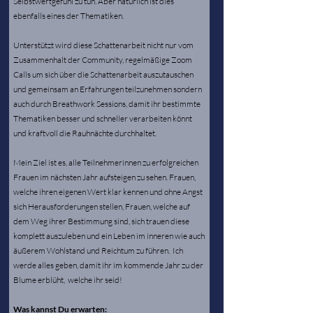
Selbstwertgefühl zu tun. Aber natürlich ist dies
ebenfalls eines der Thematiken.
Unterstützt wird diese Schattenarbeit nicht nur vom
Zusammenhalt der Community, regelmäßige Zoom
Calls um sich über die Schattenarbeit auszutauschen
und gemeinsam an Erfahrungen teilzunehmen sondern
auch durch Breathwork Sessions, damit ihr bestimmte
Thematiken besser und schneller verarbeiten könnt
und kraftvoll die Rauhnächte durchhaltet.
Mein Ziel ist es, alle Teilnehmerinnen zu erfolgreichen
Frauen im nächsten Jahr aufsteigen zu sehen. Frauen,
welche ihren eigenen Wert klar kennen und ohne Angst
sich Herausforderungen stellen, Frauen, welche auf
dem Weg ihrer Bestimmung sind, sich trauen diese
komplett auszuleben und ein Leben im inneren wie auch
äußerem Wohlstand und Reichtum zu führen. Ich
werde alles geben, damit ihr im kommende Jahr zu der
Blume erblüht, welche ihr seid!
Was kannst Du erwarten: