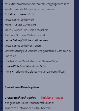
reflektieren und analysieren vom vergangenem Jahr
wiederholende Muster erkennen lernen
Arbeit am inneren Kind
gesteigerter Selbstwert
mehr Mut und Zuversicht
klare Visionen und Ziele entwickeln
Plan wie Du diese Ziele erreichst
Lerne Deine göttliche Kraft kennen
gesteigertes Selbstvertrauen
Unterstützung auf Deinem Weg durch die Community
und mich
Klarheit über Dein Leben und Deinen Willen​
innere Fülle, Wohlstand und Glück
mehr Frieden und Gelassenheit in Deinem Alltag
Es wird zwei Pakete geben.
Großes Rauhnachtspaket:
limitierte Plätze!
der gesamte kleine Rauhnachtskurs mit:
spannende Infos über die Rauhnächte