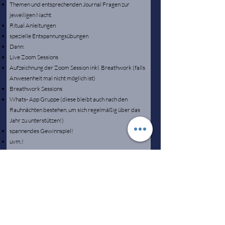
Themen und entsprechenden Journal Fragen zur
jeweiligen Nacht
Ritual Anleitungen
spezielle Entspannungsübungen
Dann:
Live Zoom Sessions
Aufzeichnung der Zoom Session inkl. Breathwork (falls
Anwesenheit mal nicht möglich ist)
​Breathwork Sessions
Whats- App Gruppe (diese bleibt auch nach den
Rauhnächten bestehen, um sich regelmäßig über das
Jahr zu unterstützen!)
spannendes Gewinnspiel!
uvm.!
​Kleines Rauhnachtspaket:
spannende Infos über die Rauhnächte
Themen und entsprechenden Journal Fragen zur
jeweiligen Nacht
Ritual Anleitungen