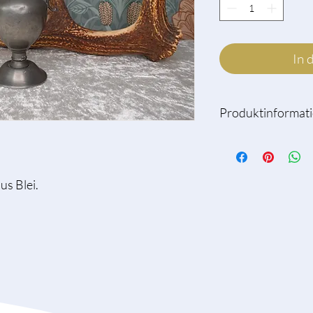
In 
Produktinformat
Höhe: ca. 16cm ohne G
Material: Blei
s Blei.
Bitte beachte, dass es 
handelt, welches bere
gegangen ist. Es hande
und kann leichte Geb
Fotos).