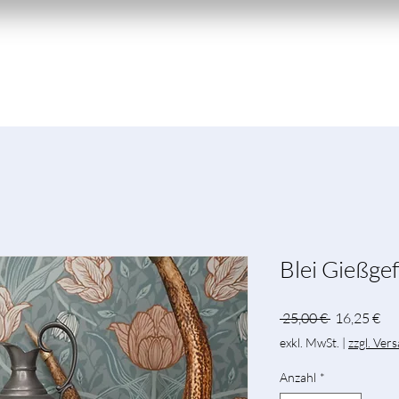
le Arbeit-
-Breathwork-
More
Blei Gießge
Standardpr
Sal
 25,00 € 
16,25 €
Pre
exkl. MwSt.
|
zzgl. Ver
Anzahl
*